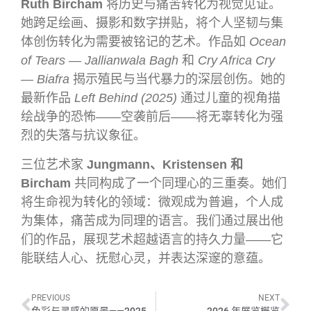
Ruth Bircham
将历史与痛苦转化为视觉见证。
她跨足绘画、摄影和数字拼贴，将个人坚韧与集
体创伤转化为需要被铭记的艺术。作品如
Ocean
of Tears — Jallianwala Bagh
和
Cry Africa Cry
— Biafra
揭示殖民与当代暴力的深层创伤。她的
最新作品
Left Behind (2025)
通过儿童的视角描
绘战争的恐怖——空袭前后——将无辜转化为强
烈的失落与抗议象征。
三位艺术家
Jungmann、Kristensen 和
Bircham
共同构成了一个同理心的三重奏。她们
将生命视为转化的领域：微观成为普遍，个人成
为集体，痛苦成为同理的语言。我们通过展出他
们的作品，展现艺术超越语言的持久力量——它
能联结人心、抚慰心灵，并表达深邃的意蕴。
PREVIOUS
NEXT