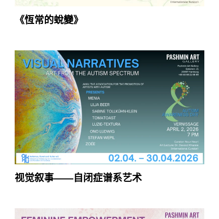
《恆常的蛻變》
视觉叙事——自闭症谱系艺术