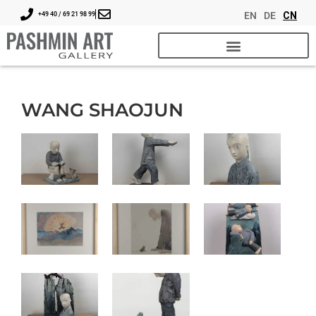
EN
DE
CN
+49 40 / 69 21 98 99
WANG SHAOJUN