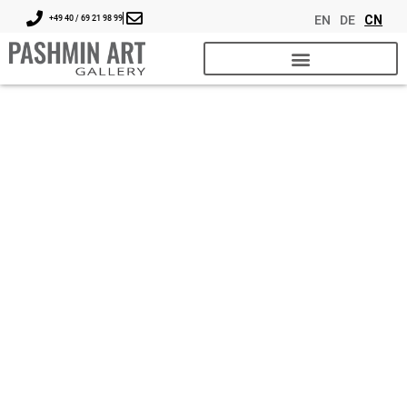
EN
DE
CN
+49 40 / 69 21 98 99