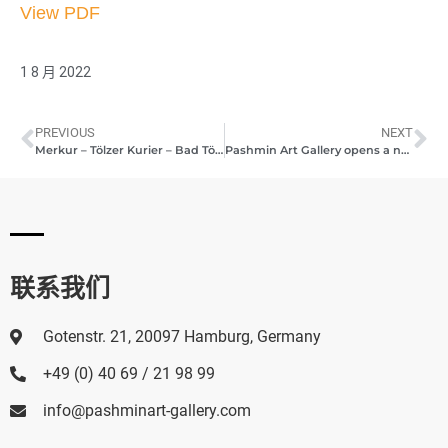
View PDF
1 8 月 2022
PREVIOUS
NEXT
Merkur – Tölzer Kurier – Bad Tölz is looking forward to the new art meeting place of Pashmin Art
Pashmin Art Gallery opens a new gallery in Bad Tölz
联系我们
Gotenstr. 21, 20097 Hamburg, Germany
+49 (0) 40 69 / 21 98 99
info@pashminart-gallery.com