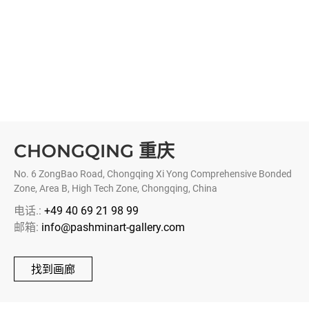
CHONGQING 重庆
No. 6 ZongBao Road, Chongqing Xi Yong Comprehensive Bonded
Zone, Area B, High Tech Zone, Chongqing, China
电话.:
+49 40 69 21 98 99
邮箱:
info@pashminart-gallery.com
找到画廊