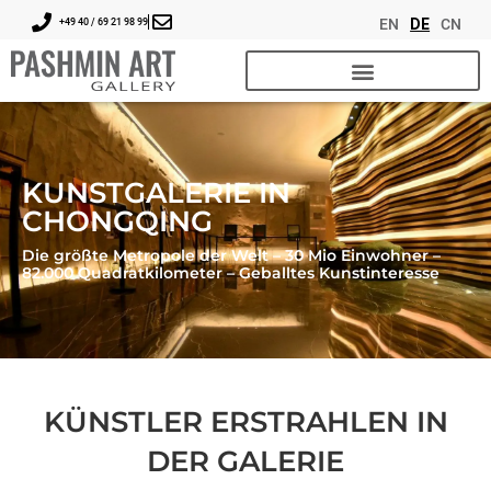
EN
DE
CN
+49 40 / 69 21 98 99
KUNSTGALERIE IN
CHONGQING
Die größte Metropole der Welt – 30 Mio Einwohner –
82.000 Quadratkilometer – Geballtes Kunstinteresse
KÜNSTLER ERSTRAHLEN IN
DER GALERIE