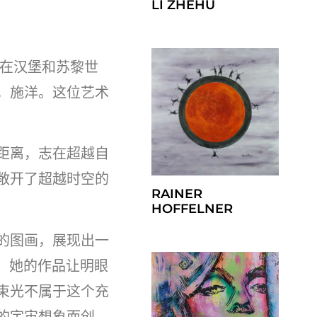
LI ZHEHU
续在汉堡和苏黎世
，施洋。这位艺术
距离，志在超越自
敞开了超越时空的
RAINER
HOFFELNER
的图画，展现出一
 她的作品让明眼
束光不属于这个充
的宇宙想象而创