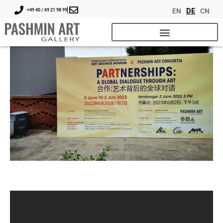
EN
DE
CN
+49 40 / 69 21 98 99