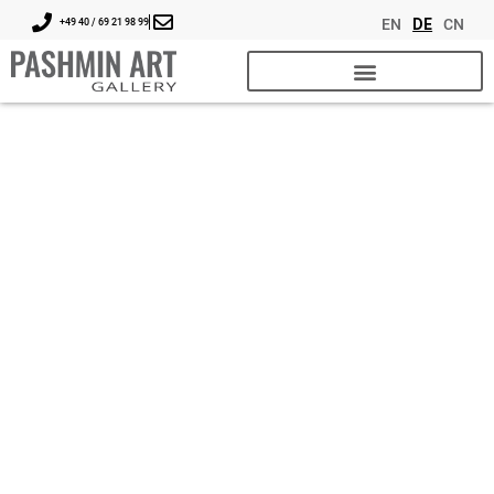
EN
DE
CN
+49 40 / 69 21 98 99