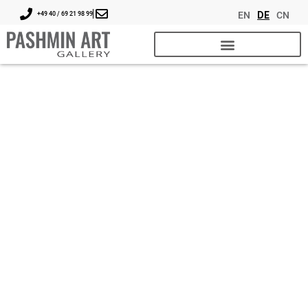
EN
DE
CN
+49 40 / 69 21 98 99