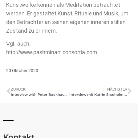
Kunstwerke können als Meditation betrachtet
werden. Er gestaltet Kunst, Rituale und Musik, um
den Betrachter an seinen eigenen inneren stillen
Zustand zu erinnern.
Vgl. auch:
http://www.pashminart-consortia.com
20 Oktober 2020
ZURÜCK
NÄCHSTER
Interview with Peter Backhaus (Swedish Artist) | Pashmin Art Gallery Hamburg | October 2020
Interview mit Katrín Snæhólm Baldursdóttir (Isländische Künstlerin) | Pashmin Art Gallery Hamburg | Oktober 2020
Kontakt