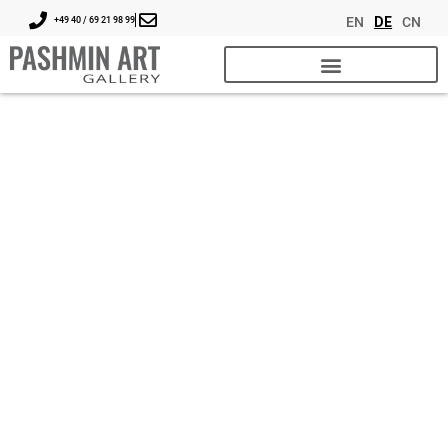
EN
DE
CN
+49 40 / 69 21 98 99