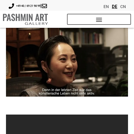
EN
DE
CN
+49 40 / 69 21 98 99