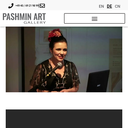
EN
DE
CN
+49 40 / 69 21 98 99