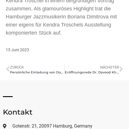
Kendra Troschel in einem tiefgründigen Vortrag
zusammen. Als glamouröses Highlight trat die
Hamburger Jazzmusikerin Boriana Dimitrova mit
einer eigens für Kendra Troschels Ausstellung
komponierten Stück auf.
15 Juni 2023
ZURÜCK
NÄCHSTER
Persönliche Einladung von Donat Kamber, Gruppenausstellung Adventures im Wunderland II 10.06.2023
Eröffnungsrede Dr. Davood Khazaie über Kendra Troschel, Einzelausstellung, Juni 2023
Kontakt
Gotenstr. 21, 20097 Hamburg, Germany