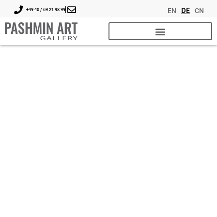
EN
DE
CN
+49 40 / 69 21 98 99