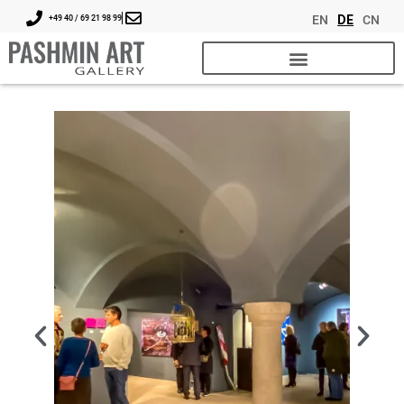
EN
DE
CN
+49 40 / 69 21 98 99