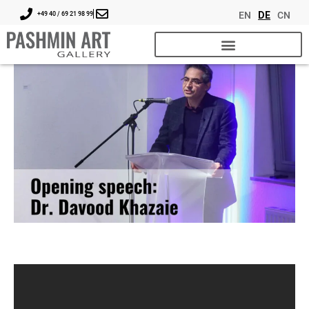
EN
DE
CN
+49 40 / 69 21 98 99