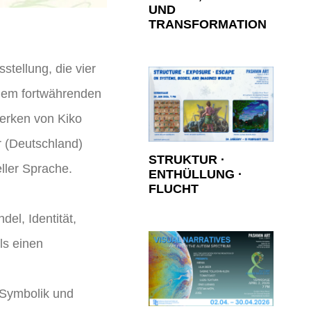
UND
TRANSFORMATION
stellung, die vier
inem fortwährenden
Werken von Kiko
r (Deutschland)
STRUKTUR ·
eller Sprache.
ENTHÜLLUNG ·
FLUCHT
el, Identität,
ls einen
r Symbolik und