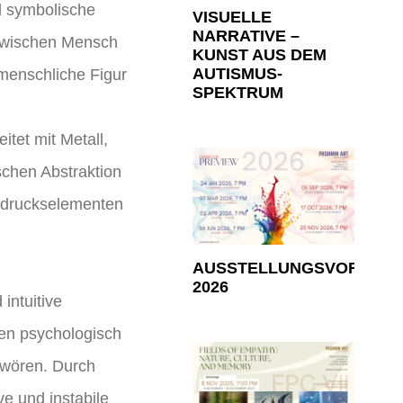
d symbolische
VISUELLE
NARRATIVE –
g zwischen Mensch
KUNST AUS DEM
AUTISMUS-
 menschliche Figur
SPEKTRUM
itet mit Metall,
schen Abstraktion
usdruckselementen
AUSSTELLUNGSVORSCH
2026
intuitive
fen psychologisch
hwören. Durch
ve und instabile