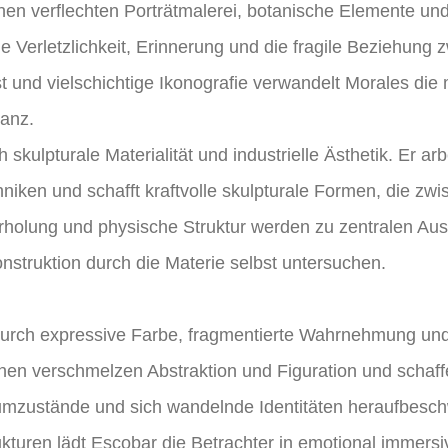
nen verflechten Porträtmalerei, botanische Elemente un
ie Verletzlichkeit, Erinnerung und die fragile Beziehun
 und vielschichtige Ikonografie verwandelt Morales die
nanz.
kulpturale Materialität und industrielle Ästhetik. Er arbe
iken und schafft kraftvolle skulpturale Formen, die zwi
erholung und physische Struktur werden zu zentralen A
struktion durch die Materie selbst untersuchen.
durch expressive Farbe, fragmentierte Wahrnehmung und 
onen verschmelzen Abstraktion und Figuration und schaf
umzustände und sich wandelnde Identitäten heraufbesc
kturen lädt Escobar die Betrachter in emotional immersi