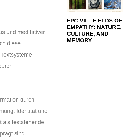
FPC VII – FIELDS OF
EMPATHY: NATURE,
us und meditativer
CULTURE, AND
MEMORY
ich diese
e Textsysteme
durch
rmation durch
ung, Identität und
t als feststehende
prägt sind.